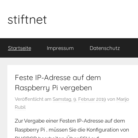
Zum
Inhalt
stiftnet
springen
Startseite
Impressum
Datenschutz
Feste IP-Adresse auf dem
Raspberry Pi vergeben
Veröffentlicht am
Samstag, 9. Februar 2019
von
Marijo
Rubil
Zur Vergabe einer Festen IP-Adresse auf dem
Raspberry Pi , müssen Sie die Konfiguration von