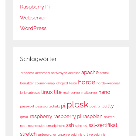
Raspberry Pi
Webserver
WordPress
Schlagwörter
apache
.htaccess
a2enmod
activesync
adresse
atmail
horde
benutzer
courier-imap
dhcpcd
feste
horde-webmail
linux
lite
nano
ip
ip-adresse
mail-server
mailserver
plesk
pi
putty
passwort
passwortschutz
postfix
raspberry
raspberry pi
raspbian
qmail
rewrite
ssh
ssl-zertifikat
root
roundcube
smartphone
sshd
ssl
stretch
unterordner
unterverzeichnis
url
verzeichnis