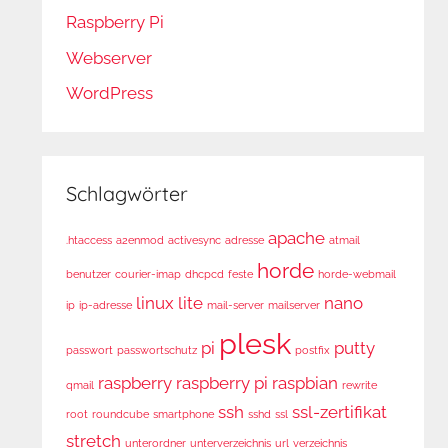
Raspberry Pi
Webserver
WordPress
Schlagwörter
apache
.htaccess
a2enmod
activesync
adresse
atmail
horde
benutzer
courier-imap
dhcpcd
feste
horde-webmail
linux
lite
nano
ip
ip-adresse
mail-server
mailserver
plesk
pi
putty
passwort
passwortschutz
postfix
raspberry
raspberry pi
raspbian
qmail
rewrite
ssh
ssl-zertifikat
root
roundcube
smartphone
sshd
ssl
stretch
unterordner
unterverzeichnis
url
verzeichnis