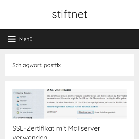
Zum
stiftnet
Inhalt
springen
Menü
Schlagwort:
postfix
SSL-Zertifikat mit Mailserver
verwenden