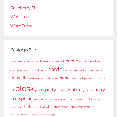
Raspberry Pi
Webserver
WordPress
Schlagwörter
apache
.htaccess
a2enmod
activesync
adresse
atmail
benutzer
horde
courier-imap
dhcpcd
feste
horde-webmail
ip
ip-adresse
linux
lite
nano
mail-server
mailserver
passwort
passwortschutz
plesk
pi
putty
raspberry
raspberry
postfix
qmail
pi
raspbian
ssh
rewrite
root
roundcube
smartphone
sshd
ssl
ssl-zertifikat
stretch
unterordner
unterverzeichnis
url
verzeichnis
webserver
winscp
wp