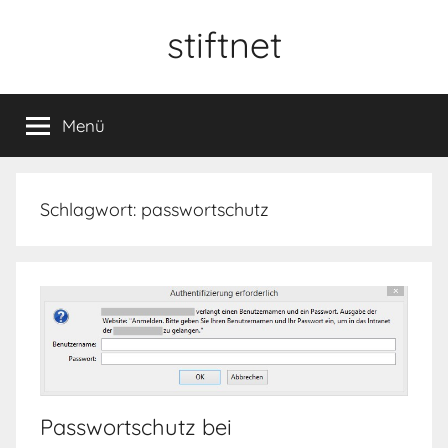
Zum
stiftnet
Inhalt
springen
Menü
Schlagwort:
passwortschutz
Passwortschutz bei