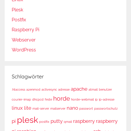
Plesk
Postfix
Raspberry Pi
Webserver
WordPress
Schlagwörter
apache
.htaccess
a2enmod
activesync
adresse
atmail
benutzer
horde
courier-imap
dhcpcd
feste
horde-webmail
ip
ip-adresse
linux
lite
nano
mail-server
mailserver
passwort
passwortschutz
plesk
pi
putty
raspberry
raspberry
postfix
qmail